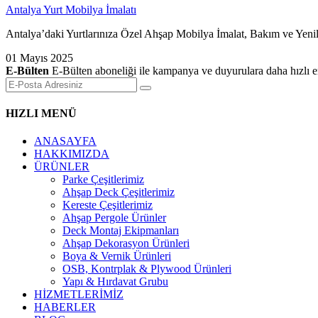
Antalya Yurt Mobilya İmalatı
Antalya’daki Yurtlarınıza Özel Ahşap Mobilya İmalat, Bakım ve Yenile
01 Mayıs 2025
E-Bülten
E-Bülten aboneliği ile kampanya ve duyurulara daha hızlı er
HIZLI MENÜ
ANASAYFA
HAKKIMIZDA
ÜRÜNLER
Parke Çeşitlerimiz
Ahşap Deck Çeşitlerimiz
Kereste Çeşitlerimiz
Ahşap Pergole Ürünler
Deck Montaj Ekipmanları
Ahşap Dekorasyon Ürünleri
Boya & Vernik Ürünleri
OSB, Kontrplak & Plywood Ürünleri
Yapı & Hırdavat Grubu
HİZMETLERİMİZ
HABERLER