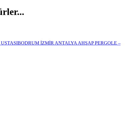
ler...