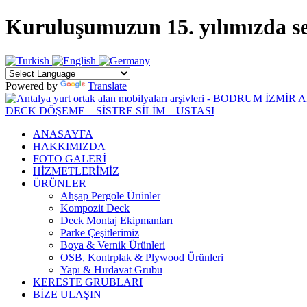
Kuruluşumuzun 15. yılımızda sekt
Powered by
Translate
ANASAYFA
HAKKIMIZDA
FOTO GALERİ
HİZMETLERİMİZ
ÜRÜNLER
Ahşap Pergole Ürünler
Kompozit Deck
Deck Montaj Ekipmanları
Parke Çeşitlerimiz
Boya & Vernik Ürünleri
OSB, Kontrplak & Plywood Ürünleri
Yapı & Hırdavat Grubu
KERESTE GRUBLARI
BİZE ULAŞIN