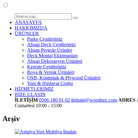
ANASAYFA
HAKKIMIZDA
ÜRÜNLER
Parke Çeşitlerimiz
Ahşap Deck Çeşitlerimiz
Ahşap Pergole Ürünler
Deck Montaj Ekipmanları
Ahşap Dekorasyon Ürünleri
Kereste Çeşitlerimiz
Boya & Vernik Ürünleri
OSB, Kontrplak & Plywood Ürünleri
Yapı & Hırdavat Grubu
HİZMETLERİMİZ
BİZE ULAŞIN
İLETİŞİM
0506 180 01 02
iletisim@woodnec.com
ADRES
Cumartesi 10:00 - 15:00
Arşiv