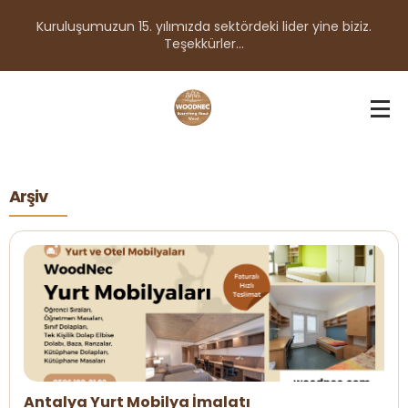
Kuruluşumuzun 15. yılımızda sektördeki lider yine biziz.
Teşekkürler...
Arşiv
Antalya Yurt Mobilya İmalatı