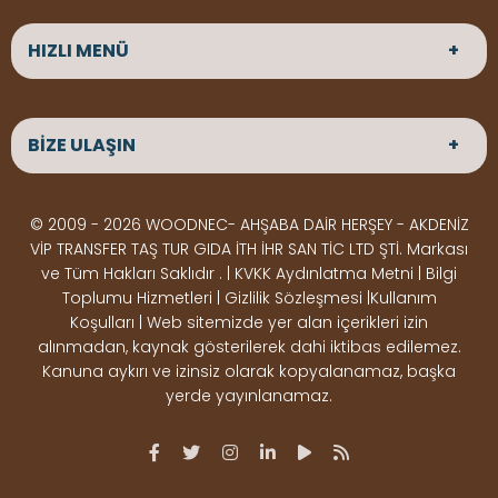
HIZLI MENÜ
ANASAYFA
HAKKIMIZDA
BİZE ULAŞIN
ÜRÜNLER
HİZMETLERİMİZ
Parke
HABERLER
Ahşap Deck
BLOG
ADRES
© 2009 - 2026 WOODNEC- AHŞABA DAİR HERŞEY - AKDENİZ
Çeşitlerimiz
BİZE ULAŞIN
Çeşitlerimiz
Altınkale mah Osmangazi cad. no 355 Döşemealtı
VİP TRANSFER TAŞ TUR GIDA İTH İHR SAN TİC LTD ŞTİ. Markası
Kereste
Ahşap
Antalya
ve Tüm Hakları Saklıdır . | KVKK Aydınlatma Metni | Bilgi
Çeşitlerimiz
Pergole
Toplumu Hizmetleri | Gizlilik Sözleşmesi |Kullanım
Koşulları | Web sitemizde yer alan içerikleri izin
Ürünler
ÇALIŞMA SAATLERİ
alınmadan, kaynak gösterilerek dahi iktibas edilemez.
Deck Montaj
Ahşap
Hafta içi : Haftaiçi 09:00 - 18:00
Kanuna aykırı ve izinsiz olarak kopyalanamaz, başka
Hafta sonu : Cumartesi 10:00 - 15:00
Ekipmanları
Dekorasyon
yerde yayınlanamaz.
Ürünleri
Boya &
OSB,
İLETİŞİM
Vernik
Kontrplak &
0506 180 01 02