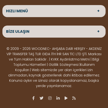
HIZLI MENÜ
ANASAYFA
HAKKIMIZDA
BİZE ULAŞIN
ÜRÜNLER
HİZMETLERİMİZ
Parke
HABERLER
Ahşap Deck
BLOG
ADRES
© 2009 - 2026 WOODNEC- AHŞABA DAİR HERŞEY - AKDENİZ
Çeşitlerimiz
BİZE ULAŞIN
Çeşitlerimiz
Altınkale mah Osmangazi cad. no 355 Döşemealtı
VİP TRANSFER TAŞ TUR GIDA İTH İHR SAN TİC LTD ŞTİ. Markası
Kereste
Ahşap
Antalya
ve Tüm Hakları Saklıdır . | KVKK Aydınlatma Metni | Bilgi
Çeşitlerimiz
Pergole
Toplumu Hizmetleri | Gizlilik Sözleşmesi |Kullanım
Koşulları | Web sitemizde yer alan içerikleri izin
Ürünler
ÇALIŞMA SAATLERİ
alınmadan, kaynak gösterilerek dahi iktibas edilemez.
Deck Montaj
Ahşap
Hafta içi : Haftaiçi 09:00 - 18:00
Kanuna aykırı ve izinsiz olarak kopyalanamaz, başka
Hafta sonu : Cumartesi 10:00 - 15:00
Ekipmanları
Dekorasyon
yerde yayınlanamaz.
Ürünleri
Boya &
OSB,
İLETİŞİM
Vernik
Kontrplak &
0506 180 01 02