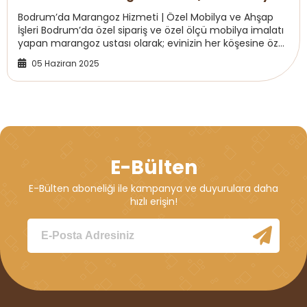
ve Ahşap İşleri
Bodrum’da Marangoz Hizmeti | Özel Mobilya ve Ahşap
İşleri Bodrum’da özel sipariş ve özel ölçü mobilya imalatı
yapan marangoz ustası olarak; evinizin her köşesine özel
çözümler sunuyoruz.
Yatak odası...
05 Haziran 2025
E-Bülten
E-Bülten aboneliği ile kampanya ve duyurulara daha
hızlı erişin!