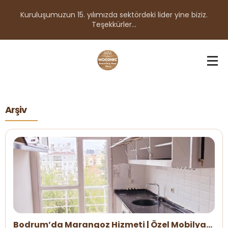
Kuruluşumuzun 15. yılımızda sektördeki lider yine biziz.
Teşekkürler...
Arşiv
Bodrum’da Marangoz Hizmeti | Özel Mobilya