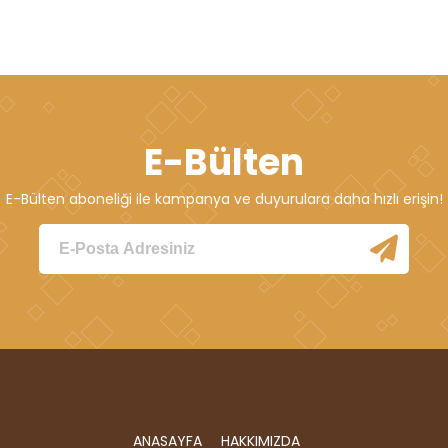
E-Bülten
E-Bülten aboneliği ile kampanya ve duyurulara daha hızlı erişin!
ANASAYFA
HAKKIMIZDA