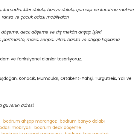
rop, komodin, kiler dolabı, banyo dolabı, çamaşır ve kurutma makine
, ranza ve çocuk odası mobilyaları
k döşeme, deck döşeme ve dış mekân ahşap işleri
ılık, portmanto, masa, sehpa, vitrin, banko ve ahşap kaplama
modern ve fonksiyonel alanlar tasarlıyoruz.
doğan, Konacık, Mumcular, Ortakent-Yahşi, Turgutreis, Yalı ve
 güvenin adresi.
i
bodrum ahşap marangoz
bodrum banyo dolabı
dası mobilyası
bodrum deck döşeme
bodrum iç mimari marangoz
bodrum kapı montajı