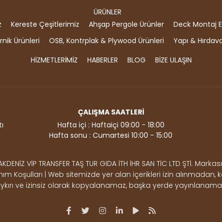
ÜRÜNLER
z
Kereste Çeşitlerimiz
Ahşap Pergole Ürünler
Deck Montaj E
nik Ürünleri
OSB, Kontrplak & Plywood Ürünleri
Yapı & Hırdav
HİZMETLERİMİZ
HABERLER
BLOG
BİZE ULAŞIN
ÇALIŞMA SAATLERİ
ı
Hafta içi : Haftaiçi 09:00 - 18:00
Hafta sonu : Cumartesi 10:00 - 15:00
İZ VİP TRANSFER TAŞ TUR GIDA İTH İHR SAN TİC LTD ŞTİ. Markası v
llanım Koşulları | Web sitemizde yer alan içerikleri izin alınmadan
ykırı ve izinsiz olarak kopyalanamaz, başka yerde yayınlanama