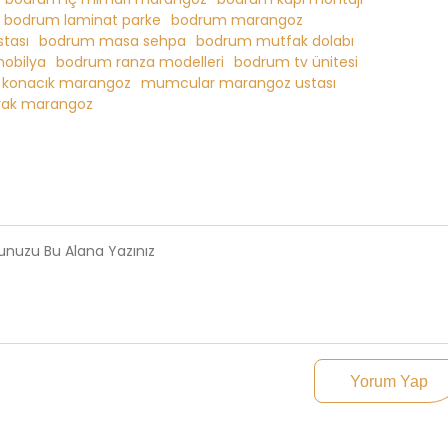
bodrum laminat parke
bodrum marangoz
tası
bodrum masa sehpa
bodrum mutfak dolabı
mobilya
bodrum ranza modelleri
bodrum tv ünitesi
konacık marangoz
mumcular marangoz ustası
avak marangoz
Yorum Yap