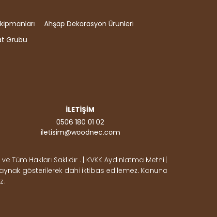
kipmanları
Ahşap Dekorasyon Ürünleri
at Grubu
İLETİŞİM
0506 180 01 02
iletisim@woodnec.com
e Tüm Hakları Saklıdır . | KVKK Aydınlatma Metni |
, kaynak gösterilerek dahi iktibas edilemez. Kanuna
z.