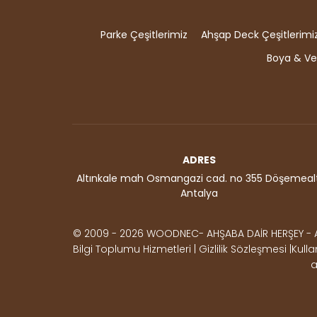
Parke Çeşitlerimiz
Ahşap Deck Çeşitlerimi
Boya & Ver
ADRES
Altınkale mah Osmangazi cad. no 355 Döşemealt
Antalya
© 2009 - 2026 WOODNEC- AHŞABA DAİR HERŞEY - AKDEN
Bilgi Toplumu Hizmetleri | Gizlilik Sözleşmesi |Ku
a