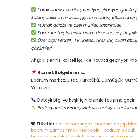
Yatak odası takımları, vestiyer, şifonyer, gardı
kabini, çalışma masası, giyinme odası, elbise odası
Mutfak dolabı ve özel mutfak tasarımları
Kapı montajı, laminat parke döşeme, süpürgeli
Özel ölçü kitaplık, TV ünitesi, dresuar, ayakkab
çözümleri
Ahşap işlerinizi kaliteli işçilikle hayata geçiriyor, 
Hizmet Bölgelerimiz:
Bodrum merkez, Bitez, Türkbükü, Gümüşlük, Gümüş
Yalıkavak.
Detaylı bilgi ve keşif için bizimle iletişime geçin.
Profesyonel marangozluk ve mobilya imalatında
Etiketler :
bitez marangoz
bodrum ahşap işler
bodrum çamaşır makinesi kabini
bodrum çocuk o
bodrum gardolap imalatı
bodrum giyinme odası