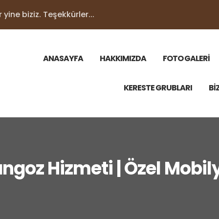
yine biziz. Teşekkürler...
ANASAYFA
HAKKIMIZDA
FOTO GALERİ
KERESTE GRUBLARI
Bİ
oz Hizmeti | Özel Mobily