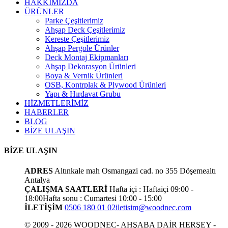
HAKKIMIZDA
ÜRÜNLER
Parke Çeşitlerimiz
Ahşap Deck Çeşitlerimiz
Kereste Çeşitlerimiz
Ahşap Pergole Ürünler
Deck Montaj Ekipmanları
Ahşap Dekorasyon Ürünleri
Boya & Vernik Ürünleri
OSB, Kontrplak & Plywood Ürünleri
Yapı & Hırdavat Grubu
HİZMETLERİMİZ
HABERLER
BLOG
BİZE ULAŞIN
BİZE ULAŞIN
ADRES
Altınkale mah Osmangazi cad. no 355 Döşemealtı
Antalya
ÇALIŞMA SAATLERİ
Hafta içi : Haftaiçi 09:00 -
18:00
Hafta sonu : Cumartesi 10:00 - 15:00
İLETİŞİM
0506 180 01 02
iletisim@woodnec.com
© 2009 - 2026 WOODNEC- AHŞABA DAİR HERŞEY -