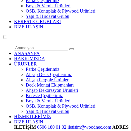
Parke Çeşitlerimiz
Boya & Vernik Ürünleri
OSB, Kontrplak & Plywood Ürünleri
Yapı & Hırdavat Grubu
KERESTE GRUBLARI
BİZE ULAŞIN
ANASAYFA
HAKKIMIZDA
ÜRÜNLER
Parke Çeşitlerimiz
Ahşap Deck Çeşitlerimiz
Ahşap Pergole Ürünler
Deck Montaj Ekipmanları
Ahşap Dekorasyon Ürünleri
Kereste Çeşitlerimiz
Boya & Vernik Ürünleri
OSB, Kontrplak & Plywood Ürünleri
Yapı & Hırdavat Grubu
HİZMETLERİMİZ
BİZE ULAŞIN
İLETİŞİM
0506 180 01 02
iletisim@woodnec.com
ADRES