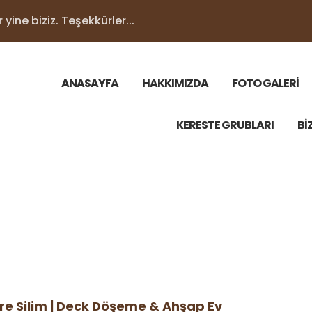
yine biziz. Teşekkürler...
ANASAYFA
HAKKIMIZDA
FOTO GALERİ
KERESTE GRUBLARI
Bİ
re Silim | Deck Döşeme & Ahşap Ev