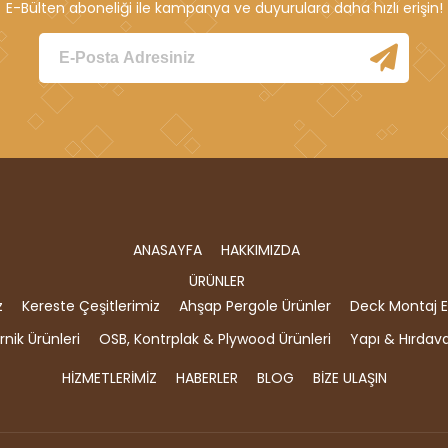
E-Bülten aboneliği ile kampanya ve duyurulara daha hızlı erişin!
ANASAYFA
HAKKIMIZDA
ÜRÜNLER
z
Kereste Çeşitlerimiz
Ahşap Pergole Ürünler
Deck Montaj E
nik Ürünleri
OSB, Kontrplak & Plywood Ürünleri
Yapı & Hırdav
HİZMETLERİMİZ
HABERLER
BLOG
BİZE ULAŞIN