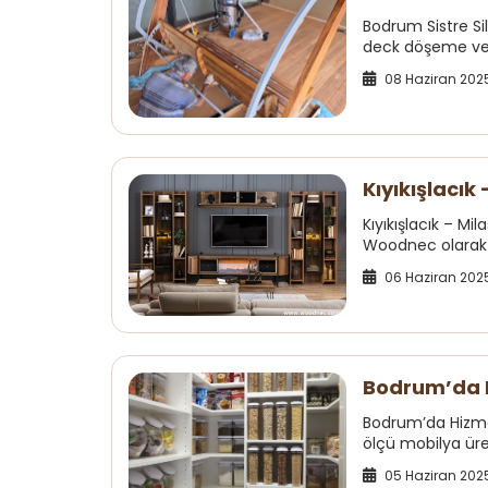
Bodrum Sistre S
deck döşeme ve a
08 Haziran 202
Kıyıkışlacı
Kıyıkışlacık – M
Woodnec olarak ö
06 Haziran 202
Bodrum’da 
Bodrum’da Hizm
ölçü mobilya üret
05 Haziran 202