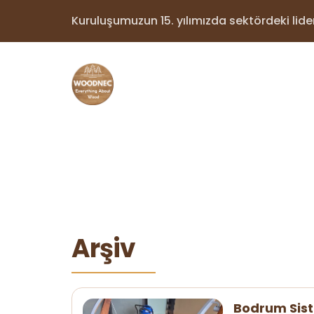
Kuruluşumuzun 15. yılımızda sektördeki lider 
Arşiv
Bodrum Sist