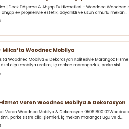
ilim | Deck Döşeme & Ahşap Ev Hizmetleri – Woodnec Woodnec ola
hşap ev projeleriyle estetik, dayanıklı ve uzun ömürlü mekan...
5
k – Milas’ta Woodnec Mobilya
ilas’ta Woodnec Mobilya & Dekorasyon Kalitesiyle Marangoz Hizmetle
zel ölçü mobilya üretimi, iç mekan marangozluk, parke sist...
5
Hizmet Veren Woodnec Mobilya & Dekorasyon
et Veren Woodnec Mobilya & Dekorasyon 05061800102Woodnec M
imi, parke sistre cila işlemleri, iç mekan marangozluğu ve d...
5