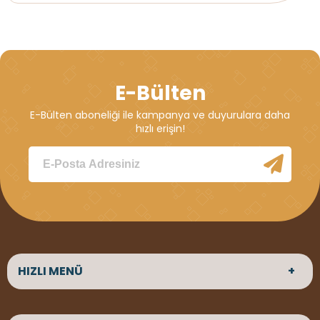
E-Bülten
E-Bülten aboneliği ile kampanya ve duyurulara daha
hızlı erişin!
HIZLI MENÜ
ANASAYFA
HAKKIMIZDA