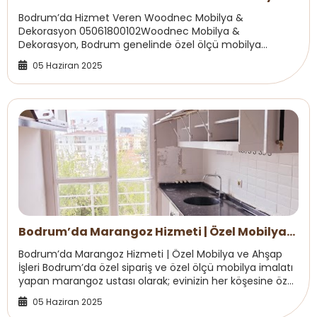
Dekorasyon
Bodrum’da Hizmet Veren Woodnec Mobilya &
Dekorasyon 05061800102Woodnec Mobilya &
Dekorasyon, Bodrum genelinde özel ölçü mobilya
üretimi, parke sistre cila işlemleri, iç mekan
05 Haziran 2025
marangozluğu ve d...
Bodrum’da Marangoz Hizmeti | Özel Mobilya
ve Ahşap İşleri
Bodrum’da Marangoz Hizmeti | Özel Mobilya ve Ahşap
İşleri Bodrum’da özel sipariş ve özel ölçü mobilya imalatı
yapan marangoz ustası olarak; evinizin her köşesine özel
çözümler sunuyoruz.
Yatak odası...
05 Haziran 2025