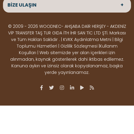
BİZE ULAŞIN
ÜRÜNLER
HİZMETLERİMİZ
Parke
HABERLER
Ahşap Deck
BLOG
ADRES
© 2009 - 2026 WOODNEC- AHŞABA DAİR HERŞEY - AKDENİZ
Çeşitlerimiz
BİZE ULAŞIN
Çeşitlerimiz
Altınkale mah Osmangazi cad. no 355 Döşemealtı
VİP TRANSFER TAŞ TUR GIDA İTH İHR SAN TİC LTD ŞTİ. Markası
Kereste
Ahşap
Antalya
ve Tüm Hakları Saklıdır . | KVKK Aydınlatma Metni | Bilgi
Çeşitlerimiz
Pergole
Toplumu Hizmetleri | Gizlilik Sözleşmesi |Kullanım
Koşulları | Web sitemizde yer alan içerikleri izin
Ürünler
ÇALIŞMA SAATLERİ
alınmadan, kaynak gösterilerek dahi iktibas edilemez.
Deck Montaj
Ahşap
Hafta içi : Haftaiçi 09:00 - 18:00
Kanuna aykırı ve izinsiz olarak kopyalanamaz, başka
Hafta sonu : Cumartesi 10:00 - 15:00
Ekipmanları
Dekorasyon
yerde yayınlanamaz.
Ürünleri
Boya &
OSB,
İLETİŞİM
Vernik
Kontrplak &
0506 180 01 02
iletisim@woodnec.com
Ürünleri
Plywood
Ürünleri
Yapı &
Hırdavat