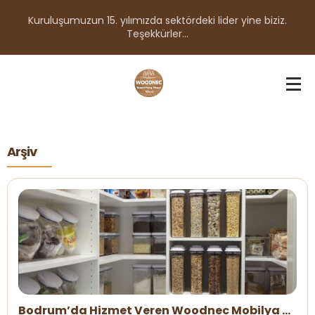
Kuruluşumuzun 15. yılımızda sektördeki lider yine biziz.
Teşekkürler...
Arşiv
Bodrum’da Hizmet Veren Woodnec Mobilya &