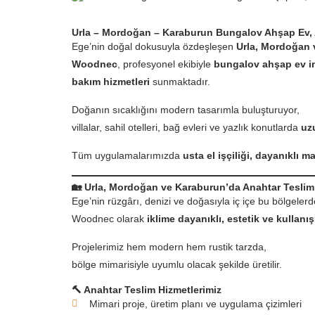
Urla – Mordoğan – Karaburun Bungalov Ahşap Ev,
Ege’nin doğal dokusuyla özdeşleşen
Urla, Mordoğan 
Woodnec
, profesyonel ekibiyle
bungalov ahşap ev im
bakım hizmetleri
sunmaktadır.
Doğanın sıcaklığını modern tasarımla buluşturuyor,
villalar, sahil otelleri, bağ evleri ve yazlık konutlarda
uz
Tüm uygulamalarımızda
usta el işçiliği, dayanıklı 
🏡
Urla, Mordoğan ve Karaburun’da Anahtar Teslim
Ege’nin rüzgârı, denizi ve doğasıyla iç içe bu bölgelerd
Woodnec olarak
iklime dayanıklı, estetik ve kullanı
Projelerimiz hem modern hem rustik tarzda,
bölge mimarisiyle uyumlu olacak şekilde üretilir.
🔨
Anahtar Teslim Hizmetlerimiz
Mimari proje, üretim planı ve uygulama çizimleri