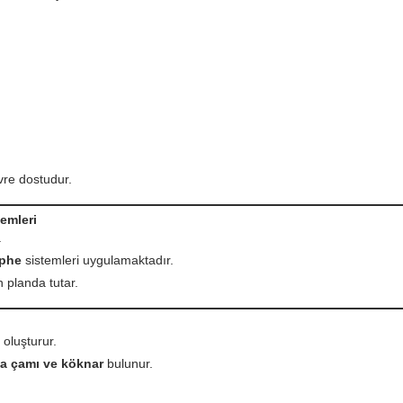
vre dostudur.
emleri
a
ephe
sistemleri uygulamaktadır.
 planda tutar.
oluşturur.
rya çamı ve köknar
bulunur.