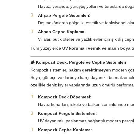
Havuz, veranda, yürüyüş yolları ve teraslarda doğ
Ahşap Pergole Sistemleri:
Dış mekânlarda gölgelik, estetik ve fonksiyonel ala
Ahşap Cephe Kaplama:
Villalar, butik oteller ve yazlık evler için şık dış ce
Tüm yüzeylerde
UV korumalı vernik ve marin boya
te
🪵
Kompozit Deck, Pergole ve Cephe Sistemleri
Kompozit sistemler,
bakım gerektirmeyen
modern çöz
Suya, güneşe ve darbeye karşı dayanıklı bu malzemele
özellikle deniz kıyısı yapılarında uzun ömürlü performa
Kompozit Deck Döşemesi:
Havuz kenarları, iskele ve balkon zeminlerinde m
Kompozit Pergole Sistemleri:
UV dayanımlı, paslanmaz bağlantılı modern pergol
Kompozit Cephe Kaplama: