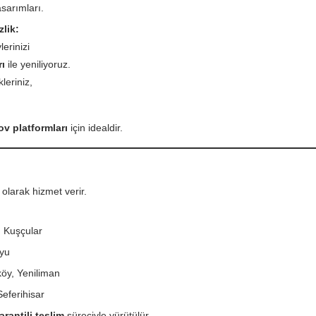
sarımları.
lik:
erinizi
rı
ile yeniliyoruz.
leriniz,
lov platformları
için idealdir.
olarak hizmet verir.
 Kuşçular
oyu
öy, Yeniliman
eferihisar
arantili teslim
süreciyle yürütülür.