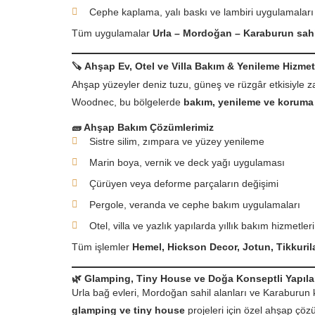
Cephe kaplama, yalı baskı ve lambiri uygulamaları
Tüm uygulamalar
Urla – Mordoğan – Karaburun sahil
🪚
Ahşap Ev, Otel ve Villa Bakım & Yenileme Hizmet
Ahşap yüzeyler deniz tuzu, güneş ve rüzgâr etkisiyle z
Woodnec, bu bölgelerde
bakım, yenileme ve koruma
🧱
Ahşap Bakım Çözümlerimiz
Sistre silim, zımpara ve yüzey yenileme
Marin boya, vernik ve deck yağı uygulaması
Çürüyen veya deforme parçaların değişimi
Pergole, veranda ve cephe bakım uygulamaları
Otel, villa ve yazlık yapılarda yıllık bakım hizmetleri
Tüm işlemler
Hemel, Hickson Decor, Jotun, Tikkuril
🌿
Glamping, Tiny House ve Doğa Konseptli Yapıla
Urla bağ evleri, Mordoğan sahil alanları ve Karaburun 
glamping ve tiny house
projeleri için özel ahşap çöz