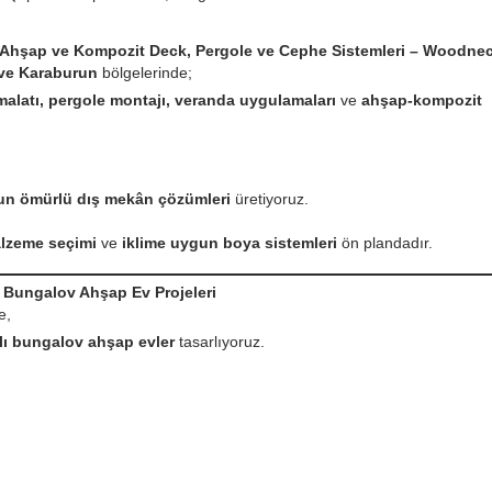
 Ahşap ve Kompozit Deck, Pergole ve Cephe Sistemleri – Woodne
ve Karaburun
bölgelerinde;
alatı, pergole montajı, veranda uygulamaları
ve
ahşap-kompozit
un ömürlü dış mekân çözümleri
üretiyoruz.
malzeme seçimi
ve
iklime uygun boya sistemleri
ön plandadır.
 Bungalov Ahşap Ev Projeleri
e,
şlı bungalov ahşap evler
tasarlıyoruz.