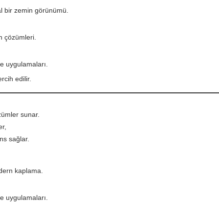
al bir zemin görünümü.
n çözümleri.
phe uygulamaları.
rcih edilir.
ümler sunar.
r,
ns sağlar.
odern kaplama.
e uygulamaları.