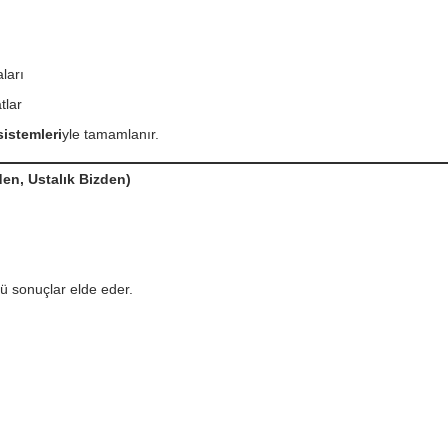
ları
tlar
sistemleri
yle tamamlanır.
den, Ustalık Bizden)
ü sonuçlar elde eder.