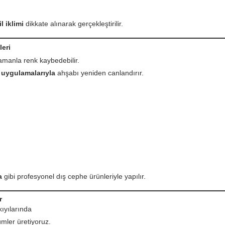
 iklimi
dikkate alınarak gerçekleştirilir.
leri
amanla renk kaybedebilir.
 uygulamalarıyla
ahşabı yeniden canlandırır.
a
gibi profesyonel dış cephe ürünleriyle yapılır.
r
kıyılarında
ümler üretiyoruz.