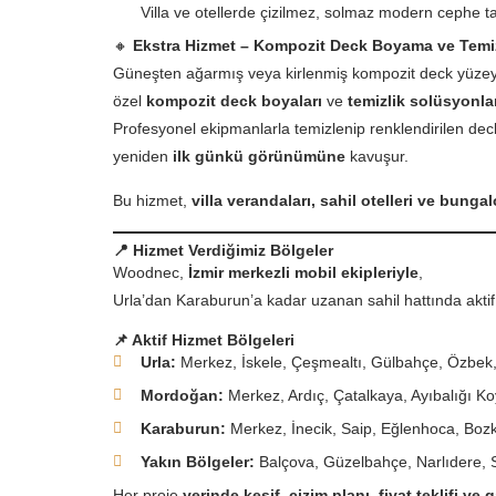
Villa ve otellerde çizilmez, solmaz modern cephe ta
🔸
Ekstra Hizmet – Kompozit Deck Boyama ve Temiz
Güneşten ağarmış veya kirlenmiş kompozit deck yüzeyl
özel
kompozit deck boyaları
ve
temizlik solüsyonla
Profesyonel ekipmanlarla temizlenip renklendirilen deck
yeniden
ilk günkü görünümüne
kavuşur.
Bu hizmet,
villa verandaları, sahil otelleri ve bunga
📍
Hizmet Verdiğimiz Bölgeler
Woodnec,
İzmir merkezli mobil ekipleriyle
,
Urla’dan Karaburun’a kadar uzanan sahil hattında aktif 
📌
Aktif Hizmet Bölgeleri
Urla:
Merkez, İskele, Çeşmealtı, Gülbahçe, Özbek,
Mordoğan:
Merkez, Ardıç, Çatalkaya, Ayıbalığı K
Karaburun:
Merkez, İnecik, Saip, Eğlenhoca, Bozk
Yakın Bölgeler:
Balçova, Güzelbahçe, Narlıdere, S
Her proje
yerinde keşif, çizim planı, fiyat teklifi ve g