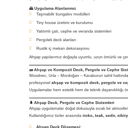
🌄
Uygulama Alanlarımız
Taşınabilir bungalov modülleri
Tiny house üretimi ve kurulumu
Yalıtımlı çatı, cephe ve veranda sistemleri
Pergoleli deck alanları
Rustik iç mekan dekorasyonu
Ahşap yapılarımız doğayla uyumlu, uzun ömürlü ve çe
🧱
Ahşap ve Kompozit Deck, Pergole ve Cephe Sist
Woodnec, Urla – Mordoğan – Karaburun sahil hattınd
profesyonel
ahşap ve kompozit deck, pergole ve c
Uygulamalar hem estetik hem de teknik dayanıklılığı ön
🌲
Ahşap Deck, Pergole ve Cephe Sistemleri
Ahşap uygulamalar doğal dokusuyla sıcak bir atmosfer 
Kullandığımız türler arasında
iroko, teak, sedir, sibi
Ahşap Deck Döşemesi: